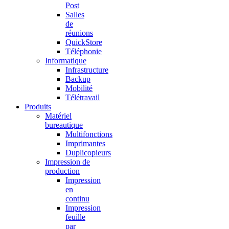
Post
Salles
de
réunions
QuickStore
Téléphonie
Informatique
Infrastructure
Backup
Mobilité
Télétravail
Produits
Matériel
bureautique
Multifonctions
Imprimantes
Duplicopieurs
Impression de
production
Impression
en
continu
Impression
feuille
par