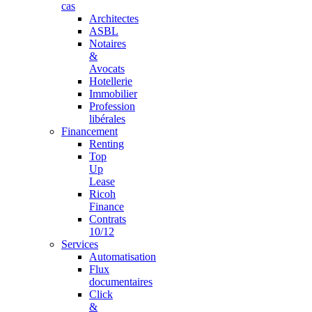
cas
Architectes
ASBL
Notaires
&
Avocats
Hotellerie
Immobilier
Profession
libérales
Financement
Renting
Top
Up
Lease
Ricoh
Finance
Contrats
10/12
Services
Automatisation
Flux
documentaires
Click
&