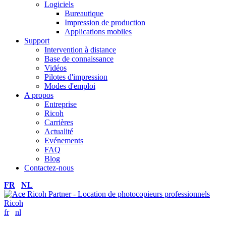
Logiciels
Bureautique
Impression de production
Applications mobiles
Support
Intervention à distance
Base de connaissance
Vidéos
Pilotes d'impression
Modes d'emploi
A propos
Entreprise
Ricoh
Carrières
Actualité
Evénements
FAQ
Blog
Contactez-nous
FR
NL
fr
nl