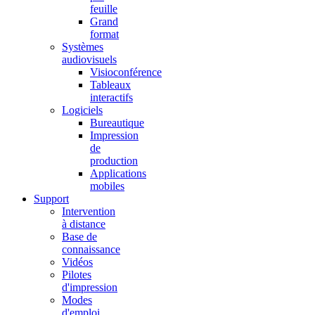
feuille
Grand
format
Systèmes
audiovisuels
Visioconférence
Tableaux
interactifs
Logiciels
Bureautique
Impression
de
production
Applications
mobiles
Support
Intervention
à distance
Base de
connaissance
Vidéos
Pilotes
d'impression
Modes
d'emploi