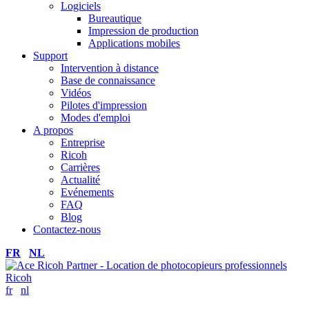
Logiciels
Bureautique
Impression de production
Applications mobiles
Support
Intervention à distance
Base de connaissance
Vidéos
Pilotes d'impression
Modes d'emploi
A propos
Entreprise
Ricoh
Carrières
Actualité
Evénements
FAQ
Blog
Contactez-nous
FR
NL
fr
nl