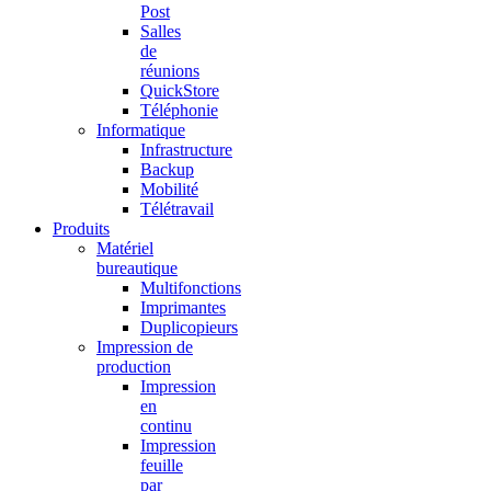
Post
Salles
de
réunions
QuickStore
Téléphonie
Informatique
Infrastructure
Backup
Mobilité
Télétravail
Produits
Matériel
bureautique
Multifonctions
Imprimantes
Duplicopieurs
Impression de
production
Impression
en
continu
Impression
feuille
par