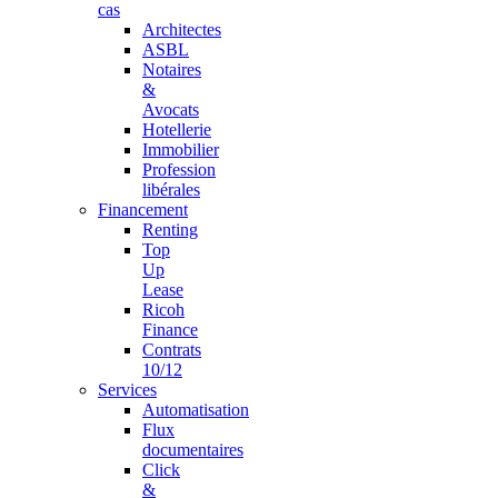
cas
Architectes
ASBL
Notaires
&
Avocats
Hotellerie
Immobilier
Profession
libérales
Financement
Renting
Top
Up
Lease
Ricoh
Finance
Contrats
10/12
Services
Automatisation
Flux
documentaires
Click
&