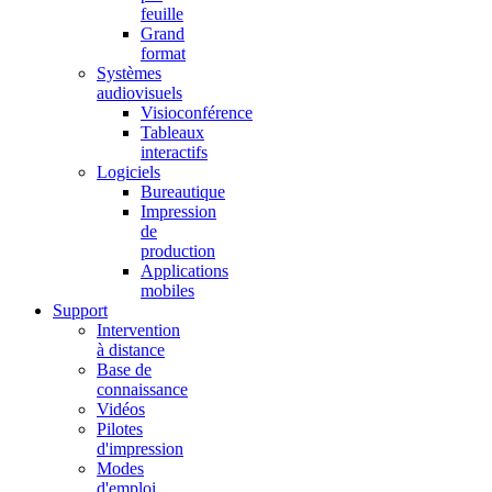
feuille
Grand
format
Systèmes
audiovisuels
Visioconférence
Tableaux
interactifs
Logiciels
Bureautique
Impression
de
production
Applications
mobiles
Support
Intervention
à distance
Base de
connaissance
Vidéos
Pilotes
d'impression
Modes
d'emploi