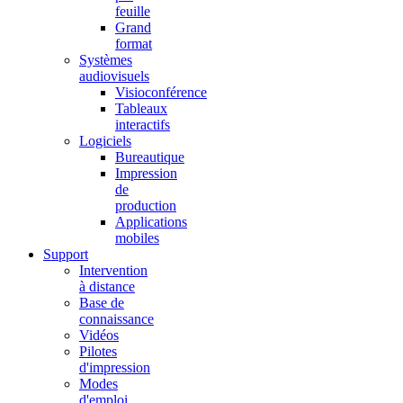
feuille
Grand
format
Systèmes
audiovisuels
Visioconférence
Tableaux
interactifs
Logiciels
Bureautique
Impression
de
production
Applications
mobiles
Support
Intervention
à distance
Base de
connaissance
Vidéos
Pilotes
d'impression
Modes
d'emploi