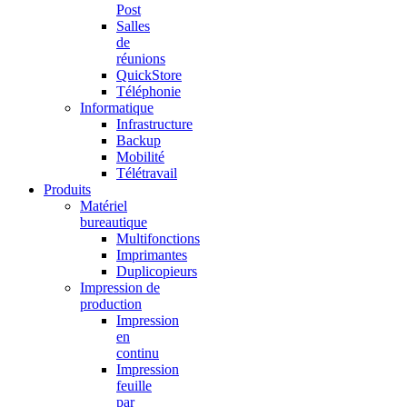
Post
Salles
de
réunions
QuickStore
Téléphonie
Informatique
Infrastructure
Backup
Mobilité
Télétravail
Produits
Matériel
bureautique
Multifonctions
Imprimantes
Duplicopieurs
Impression de
production
Impression
en
continu
Impression
feuille
par