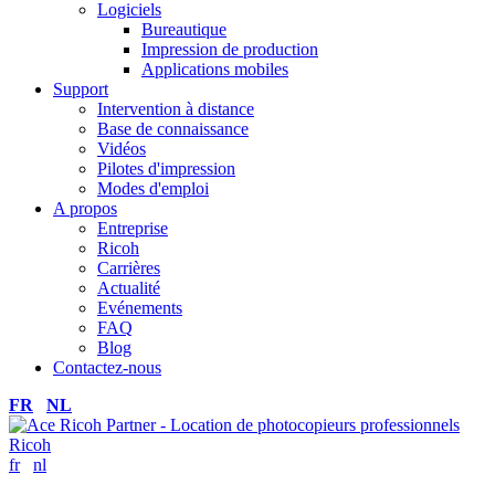
Logiciels
Bureautique
Impression de production
Applications mobiles
Support
Intervention à distance
Base de connaissance
Vidéos
Pilotes d'impression
Modes d'emploi
A propos
Entreprise
Ricoh
Carrières
Actualité
Evénements
FAQ
Blog
Contactez-nous
FR
NL
fr
nl