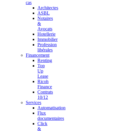
cas
Architectes
ASBL
Notaires
&
Avocats
Hotellerie
Immobilier
Profession
libérales
Financement
Renting
Top
Up
Lease
Ricoh
Finance
Contrats
10/12
Services
Automatisation
Flux
documentaires
Click
&