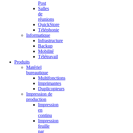
Post
Salles
de
réunions
QuickStore
Téléphonie
Informatique
Infrastructure
Backup
Mobilité
Télétravail
Produits
Matériel
bureautique
Multifonctions
Imprimantes
Duplicopieurs
Impression de
production
Impression
en
continu
Impression
feuille
par