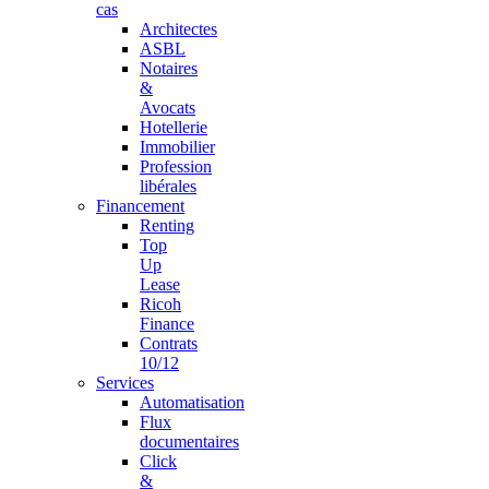
cas
Architectes
ASBL
Notaires
&
Avocats
Hotellerie
Immobilier
Profession
libérales
Financement
Renting
Top
Up
Lease
Ricoh
Finance
Contrats
10/12
Services
Automatisation
Flux
documentaires
Click
&