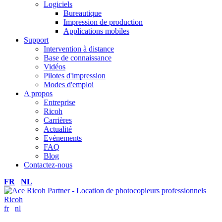
Logiciels
Bureautique
Impression de production
Applications mobiles
Support
Intervention à distance
Base de connaissance
Vidéos
Pilotes d'impression
Modes d'emploi
A propos
Entreprise
Ricoh
Carrières
Actualité
Evénements
FAQ
Blog
Contactez-nous
FR
NL
fr
nl