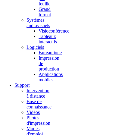
feuille
Grand
format
Systèmes
audiovisuels
Visioconférence
Tableaux
interactifs
Logiciels
Bureautique
Impression
de
production
Applications
mobiles
Support
Intervention
à distance
Base de
connaissance
Vidéos
Pilotes
d'impression
Modes
d'emploi