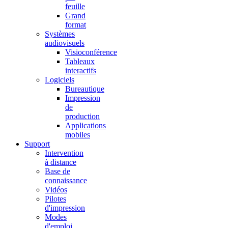
feuille
Grand
format
Systèmes
audiovisuels
Visioconférence
Tableaux
interactifs
Logiciels
Bureautique
Impression
de
production
Applications
mobiles
Support
Intervention
à distance
Base de
connaissance
Vidéos
Pilotes
d'impression
Modes
d'emploi