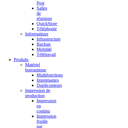
Post
Salles
de
réunions
QuickStore
Téléphonie
Informatique
Infrastructure
Backup
Mobilité
Télétravail
Produits
Matériel
bureautique
Multifonctions
Imprimantes
Duplicopieurs
Impression de
production
Impression
en
continu
Impression
feuille
par