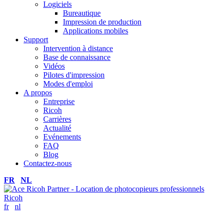
Logiciels
Bureautique
Impression de production
Applications mobiles
Support
Intervention à distance
Base de connaissance
Vidéos
Pilotes d'impression
Modes d'emploi
A propos
Entreprise
Ricoh
Carrières
Actualité
Evénements
FAQ
Blog
Contactez-nous
FR
NL
fr
nl