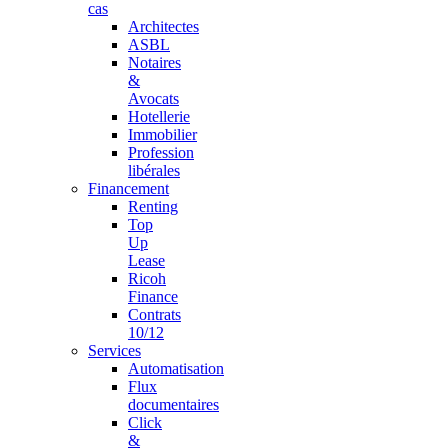
cas
Architectes
ASBL
Notaires
&
Avocats
Hotellerie
Immobilier
Profession
libérales
Financement
Renting
Top
Up
Lease
Ricoh
Finance
Contrats
10/12
Services
Automatisation
Flux
documentaires
Click
&