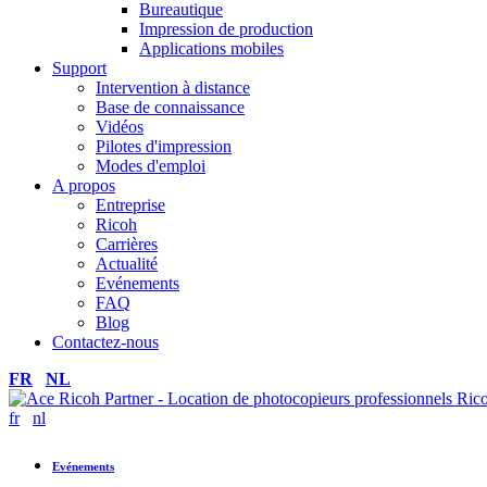
Bureautique
Impression de production
Applications mobiles
Support
Intervention à distance
Base de connaissance
Vidéos
Pilotes d'impression
Modes d'emploi
A propos
Entreprise
Ricoh
Carrières
Actualité
Evénements
FAQ
Blog
Contactez-nous
FR
NL
fr
nl
Evénements