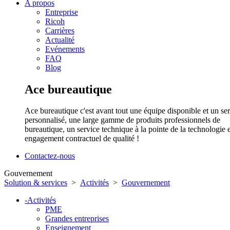
A propos
Entreprise
Ricoh
Carrières
Actualité
Evénements
FAQ
Blog
Ace bureautique
Ace bureautique c'est avant tout une équipe disponible et un se
personnalisé, une large gamme de produits professionnels de
bureautique, un service technique à la pointe de la technologie 
engagement contractuel de qualité !
Contactez-nous
Gouvernement
Solution & services
>
Activités
>
Gouvernement
-
Activités
PME
Grandes entreprises
Enseignement