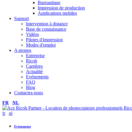
Bureautique
Impression de production
Applications mobiles
Support
Intervention à distance
Base de connaissance
Vidéos
Pilotes d'impression
Modes d'emploi
A propos
Entreprise
Ricoh
Carrières
Actualité
Evénements
FAQ
Blog
Contactez-nous
FR
NL
fr
nl
Evénements