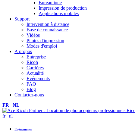
Bureautique
Impression de production
Applications mobiles
Support
Intervention à distance
Base de connaissance
Vidéos
Pilotes d'impression
Modes d'emploi
A propos
Entreprise
Ricoh
Carrières
Actualité
Evénements
FAQ
Blog
Contactez-nous
FR
NL
fr
nl
Evénements