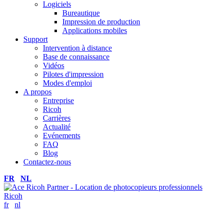
Logiciels
Bureautique
Impression de production
Applications mobiles
Support
Intervention à distance
Base de connaissance
Vidéos
Pilotes d'impression
Modes d'emploi
A propos
Entreprise
Ricoh
Carrières
Actualité
Evénements
FAQ
Blog
Contactez-nous
FR
NL
fr
nl