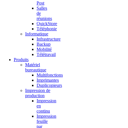
Post
Salles
de
réunions
QuickStore
Téléphonie
Informatique
Infrastructure
Backup
Mobilité
Télétravail
Produits
Matériel
bureautique
Multifonctions
Imprimantes
Duplicopieurs
Impression de
production
Impression
en
continu
Impression
feuille
par