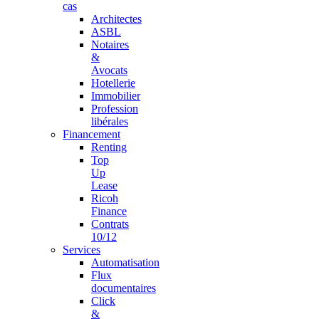
cas
Architectes
ASBL
Notaires
&
Avocats
Hotellerie
Immobilier
Profession
libérales
Financement
Renting
Top
Up
Lease
Ricoh
Finance
Contrats
10/12
Services
Automatisation
Flux
documentaires
Click
&