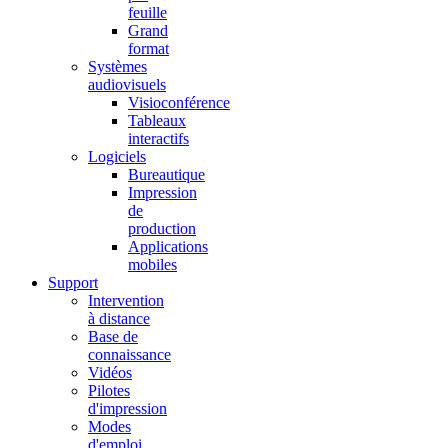
feuille
Grand
format
Systèmes
audiovisuels
Visioconférence
Tableaux
interactifs
Logiciels
Bureautique
Impression
de
production
Applications
mobiles
Support
Intervention
à distance
Base de
connaissance
Vidéos
Pilotes
d'impression
Modes
d'emploi