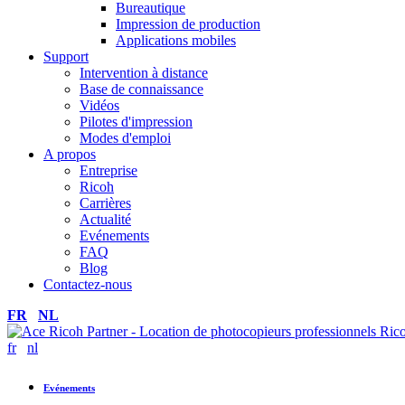
Bureautique
Impression de production
Applications mobiles
Support
Intervention à distance
Base de connaissance
Vidéos
Pilotes d'impression
Modes d'emploi
A propos
Entreprise
Ricoh
Carrières
Actualité
Evénements
FAQ
Blog
Contactez-nous
FR
NL
fr
nl
Evénements