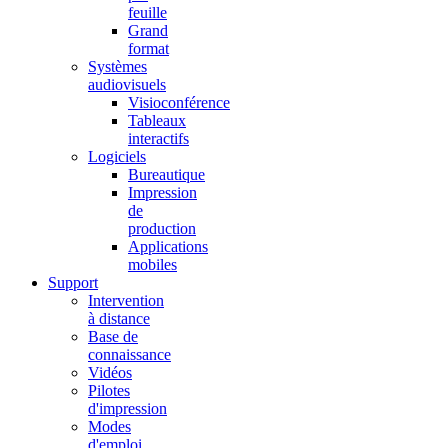
feuille
Grand
format
Systèmes
audiovisuels
Visioconférence
Tableaux
interactifs
Logiciels
Bureautique
Impression
de
production
Applications
mobiles
Support
Intervention
à distance
Base de
connaissance
Vidéos
Pilotes
d'impression
Modes
d'emploi