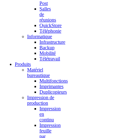
Post
Salles
de
réunions
QuickStore
Téléphonie
Informatique
Infrastructure
Backup
Mobilité
Télétravail
Produits
Matériel
bureautique
Multifonctions
Imprimantes
Duplicopieurs
Impression de
production
Impression
en
continu
Impression
feuille
par