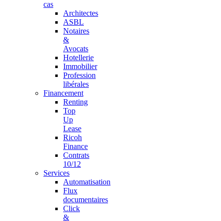
cas
Architectes
ASBL
Notaires
&
Avocats
Hotellerie
Immobilier
Profession
libérales
Financement
Renting
Top
Up
Lease
Ricoh
Finance
Contrats
10/12
Services
Automatisation
Flux
documentaires
Click
&