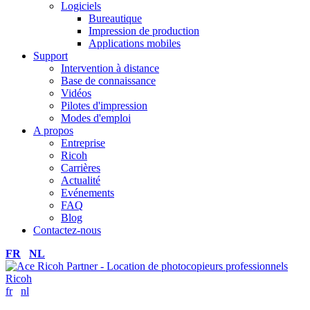
Logiciels
Bureautique
Impression de production
Applications mobiles
Support
Intervention à distance
Base de connaissance
Vidéos
Pilotes d'impression
Modes d'emploi
A propos
Entreprise
Ricoh
Carrières
Actualité
Evénements
FAQ
Blog
Contactez-nous
FR
NL
fr
nl