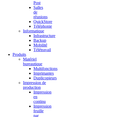
Post
Salles
de
réunions
QuickStore
Téléphonie
Informatique
Infrastructure
Backup
Mobilité
Télétravail
Produits
Matériel
bureautique
Multifonctions
Imprimantes
Duplicopieurs
Impression de
production
Impression
en
continu
Impression
feuille
par