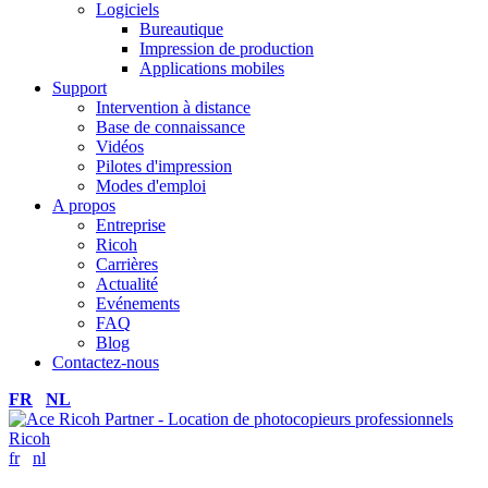
Logiciels
Bureautique
Impression de production
Applications mobiles
Support
Intervention à distance
Base de connaissance
Vidéos
Pilotes d'impression
Modes d'emploi
A propos
Entreprise
Ricoh
Carrières
Actualité
Evénements
FAQ
Blog
Contactez-nous
FR
NL
fr
nl