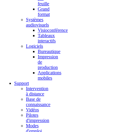
feuille
Grand
format
Systèmes
audiovisuels
Visioconférence
Tableaux
interactifs
Logiciels
Bureautique
Impression
de
production
Applications
mobiles
Support
Intervention
à distance
Base de
connaissance
Vidéos
Pilotes
d'impression
Modes
d'emploi