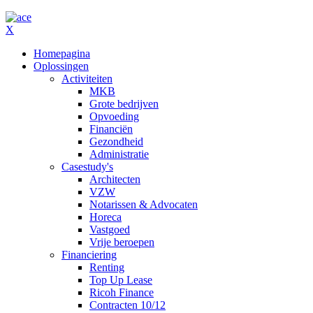
X
Homepagina
Oplossingen
Activiteiten
MKB
Grote bedrijven
Opvoeding
Financiën
Gezondheid
Administratie
Casestudy's
Architecten
VZW
Notarissen & Advocaten
Horeca
Vastgoed
Vrije beroepen
Financiering
Renting
Top Up Lease
Ricoh Finance
Contracten 10/12