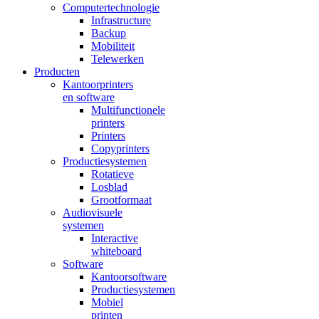
Computertechnologie
Infrastructure
Backup
Mobiliteit
Telewerken
Producten
Kantoorprinters
en software
Multifunctionele
printers
Printers
Copyprinters
Productiesystemen
Rotatieve
Losblad
Grootformaat
Audiovisuele
systemen
Interactive
whiteboard
Software
Kantoorsoftware
Productiesystemen
Mobiel
printen