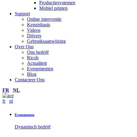
Productiesystemen
Mobiel printen
Support
Online interventie
Kennisbasis
Videos
Drivers
Gebruiksaanwijzing
Over Ons
Ons bedrijf
Ricoh
Actualiteit
Evenementen
Blog
Contacteer Ons
FR
NL
fr
nl
Evenementen
Dynamisch bedrijf