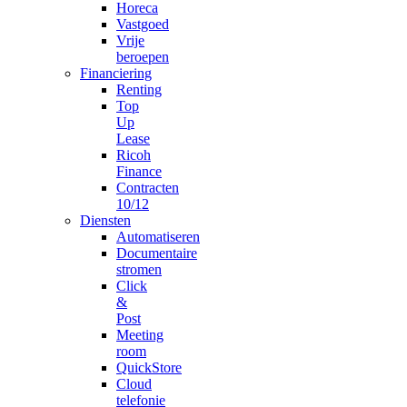
Horeca
Vastgoed
Vrije
beroepen
Financiering
Renting
Top
Up
Lease
Ricoh
Finance
Contracten
10/12
Diensten
Automatiseren
Documentaire
stromen
Click
&
Post
Meeting
room
QuickStore
Cloud
telefonie