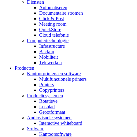
Diensten
Automatiseren
Documentaire stromen
Click & Post
Meeting room
QuickStore
Cloud telefonie
Computertechnologie
Infrastructure
Backup
Mobiliteit
Telewerken
Producten
Kantoorprinters en software
Multifunctionele printers
Printers
Copyprinters
Productiesystemen
Rotatieve
Losblad
Grootformaat
Audiovisuele systemen
Interactive whiteboard
Software
Kantoorsoftware