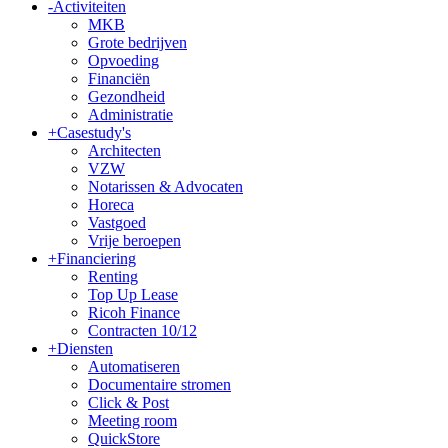
-
Activiteiten
MKB
Grote bedrijven
Opvoeding
Financiën
Gezondheid
Administratie
+
Casestudy's
Architecten
VZW
Notarissen & Advocaten
Horeca
Vastgoed
Vrije beroepen
+
Financiering
Renting
Top Up Lease
Ricoh Finance
Contracten 10/12
+
Diensten
Automatiseren
Documentaire stromen
Click & Post
Meeting room
QuickStore