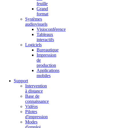
feuille
Grand
format
Systèmes
audiovisuels
Visioconférence
Tableaux
interactifs
Logiciels
Bureautique
Impression
de
production
Applications
mobiles
Support
Intervention
à distance
Base de
connaissance
Vidéos
Pilotes
d'impression
Modes
d'emploi