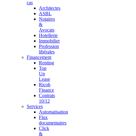
cas
Architectes
ASBL
Notaires
&
Avocats
Hotellerie
Immobilier
Profession
libérales
Financement
Renting
Top
Up
Lease
Ricoh
Finance
Contrats
10/12
Services
Automatisation
Flux
documentaires
Click
&