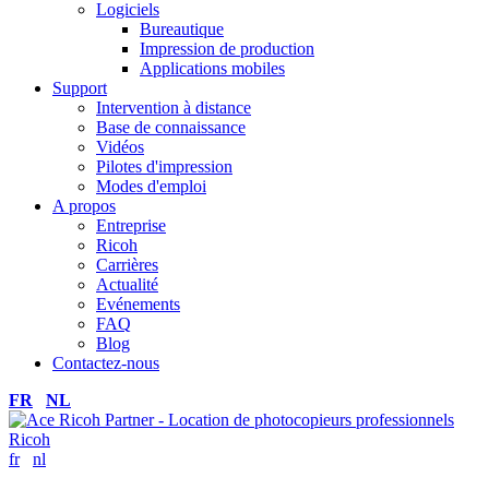
Logiciels
Bureautique
Impression de production
Applications mobiles
Support
Intervention à distance
Base de connaissance
Vidéos
Pilotes d'impression
Modes d'emploi
A propos
Entreprise
Ricoh
Carrières
Actualité
Evénements
FAQ
Blog
Contactez-nous
FR
NL
fr
nl