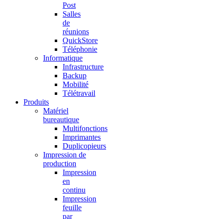
Post
Salles
de
réunions
QuickStore
Téléphonie
Informatique
Infrastructure
Backup
Mobilité
Télétravail
Produits
Matériel
bureautique
Multifonctions
Imprimantes
Duplicopieurs
Impression de
production
Impression
en
continu
Impression
feuille
par