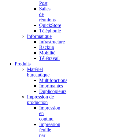
Post
Salles
de
réunions
QuickStore
Téléphonie
Informatique
Infrastructure
Backup
Mobilité
Télétravail
Produits
Matériel
bureautique
Multifonctions
Imprimantes
Duplicopieurs
Impression de
production
Impression
en
continu
Impression
feuille
par