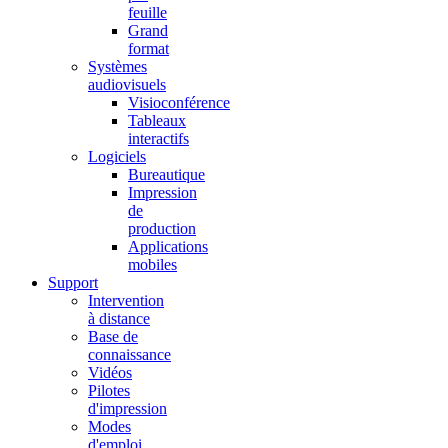
feuille
Grand
format
Systèmes
audiovisuels
Visioconférence
Tableaux
interactifs
Logiciels
Bureautique
Impression
de
production
Applications
mobiles
Support
Intervention
à distance
Base de
connaissance
Vidéos
Pilotes
d'impression
Modes
d'emploi