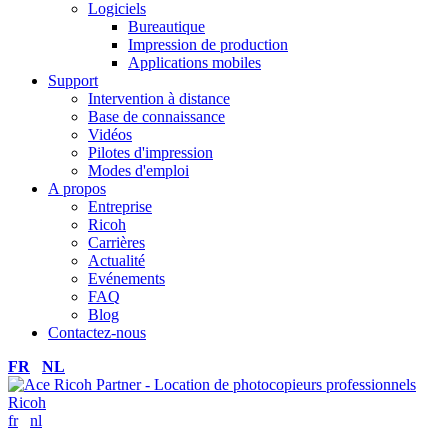
Logiciels
Bureautique
Impression de production
Applications mobiles
Support
Intervention à distance
Base de connaissance
Vidéos
Pilotes d'impression
Modes d'emploi
A propos
Entreprise
Ricoh
Carrières
Actualité
Evénements
FAQ
Blog
Contactez-nous
FR
NL
fr
nl