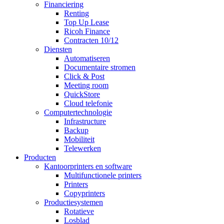
Financiering
Renting
Top Up Lease
Ricoh Finance
Contracten 10/12
Diensten
Automatiseren
Documentaire stromen
Click & Post
Meeting room
QuickStore
Cloud telefonie
Computertechnologie
Infrastructure
Backup
Mobiliteit
Telewerken
Producten
Kantoorprinters en software
Multifunctionele printers
Printers
Copyprinters
Productiesystemen
Rotatieve
Losblad