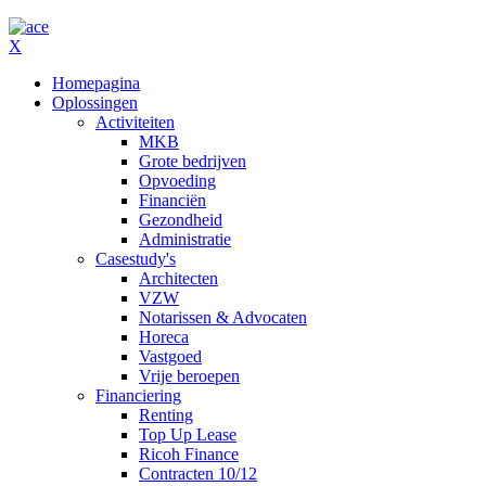
X
Homepagina
Oplossingen
Activiteiten
MKB
Grote bedrijven
Opvoeding
Financiën
Gezondheid
Administratie
Casestudy's
Architecten
VZW
Notarissen & Advocaten
Horeca
Vastgoed
Vrije beroepen
Financiering
Renting
Top Up Lease
Ricoh Finance
Contracten 10/12