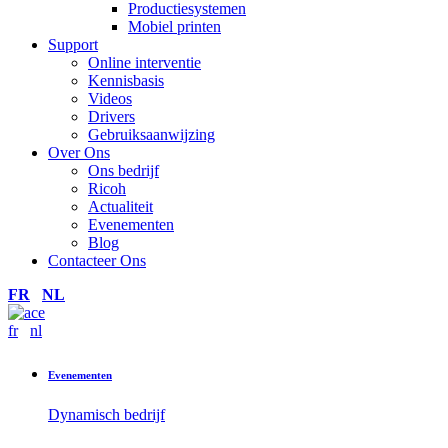
Productiesystemen
Mobiel printen
Support
Online interventie
Kennisbasis
Videos
Drivers
Gebruiksaanwijzing
Over Ons
Ons bedrijf
Ricoh
Actualiteit
Evenementen
Blog
Contacteer Ons
FR
NL
fr
nl
Evenementen
Dynamisch bedrijf