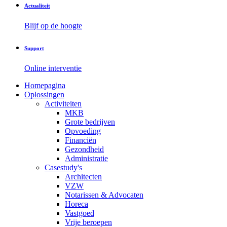
Actualiteit
Blijf op de hoogte
Support
Online interventie
Homepagina
Oplossingen
Activiteiten
MKB
Grote bedrijven
Opvoeding
Financiën
Gezondheid
Administratie
Casestudy's
Architecten
VZW
Notarissen & Advocaten
Horeca
Vastgoed
Vrije beroepen