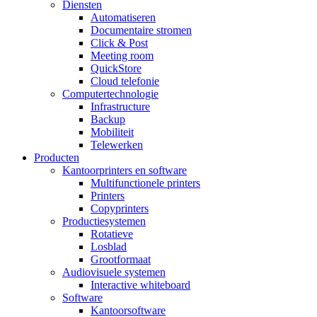
Diensten
Automatiseren
Documentaire stromen
Click & Post
Meeting room
QuickStore
Cloud telefonie
Computertechnologie
Infrastructure
Backup
Mobiliteit
Telewerken
Producten
Kantoorprinters en software
Multifunctionele printers
Printers
Copyprinters
Productiesystemen
Rotatieve
Losblad
Grootformaat
Audiovisuele systemen
Interactive whiteboard
Software
Kantoorsoftware