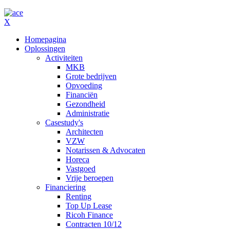
X
Homepagina
Oplossingen
Activiteiten
MKB
Grote bedrijven
Opvoeding
Financiën
Gezondheid
Administratie
Casestudy's
Architecten
VZW
Notarissen & Advocaten
Horeca
Vastgoed
Vrije beroepen
Financiering
Renting
Top Up Lease
Ricoh Finance
Contracten 10/12