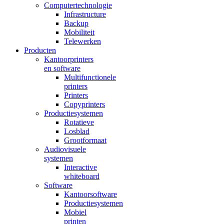
Computertechnologie
Infrastructure
Backup
Mobiliteit
Telewerken
Producten
Kantoorprinters
en software
Multifunctionele
printers
Printers
Copyprinters
Productiesystemen
Rotatieve
Losblad
Grootformaat
Audiovisuele
systemen
Interactive
whiteboard
Software
Kantoorsoftware
Productiesystemen
Mobiel
printen