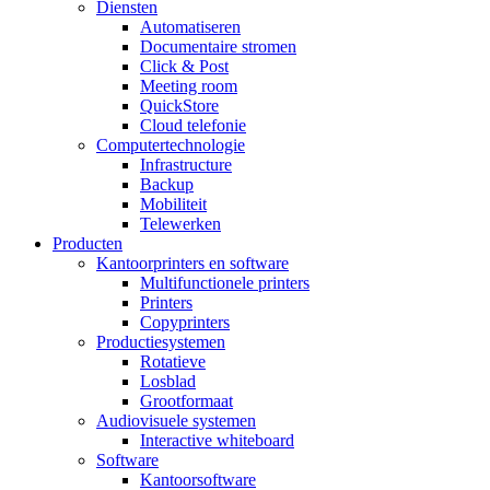
Diensten
Automatiseren
Documentaire stromen
Click & Post
Meeting room
QuickStore
Cloud telefonie
Computertechnologie
Infrastructure
Backup
Mobiliteit
Telewerken
Producten
Kantoorprinters en software
Multifunctionele printers
Printers
Copyprinters
Productiesystemen
Rotatieve
Losblad
Grootformaat
Audiovisuele systemen
Interactive whiteboard
Software
Kantoorsoftware