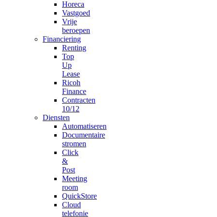
Horeca
Vastgoed
Vrije
beroepen
Financiering
Renting
Top
Up
Lease
Ricoh
Finance
Contracten
10/12
Diensten
Automatiseren
Documentaire
stromen
Click
&
Post
Meeting
room
QuickStore
Cloud
telefonie