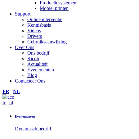
Productiesystemen
Mobiel printen
Support
Online interventie
Kennisbasis
Videos
Drivers
Gebruiksaanwijzing
Over Ons
Ons bedrijf
Ricoh
Actualiteit
Evenementen
Blog
Contacteer Ons
FR
NL
fr
nl
Evenementen
Dynamisch bedrijf