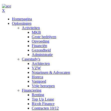
X
Homepagina
Oplossingen
Activiteiten
MKB
Grote bedrijven
Opvoeding
Financiën
Gezondheid
Administratie
Casestudy's
Architecten
VZW
Notarissen & Advocaten
Horeca
Vastgoed
Vrije beroepen
Financiering
Renting
Top Up Lease
Ricoh Finance
Contracten 10/12