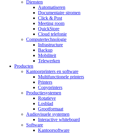
Diensten
Automatiseren
Documentaire stromen
Click & Post
Meeting room
QuickStore
Cloud telefonie
Computertechnologie
Infrastructure
Backup
Mobiliteit
Telewerken
Producten
Kantoorprinters en software
Multifunctionele printers
Printers
Copyprinters
Productiesystemen
Rotatieve
Losblad
Grootformaat
Audiovisuele systemen
Interactive whiteboard
Software
Kantoorsoftware