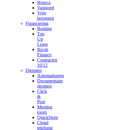
Horeca
Vastgoed
Vrije
beroepen
Financiering
Renting
Top
Up
Lease
Ricoh
Finance
Contracten
10/12
Diensten
Automatiseren
Documentaire
stromen
Click
&
Post
Meeting
room
QuickStore
Cloud
telefonie