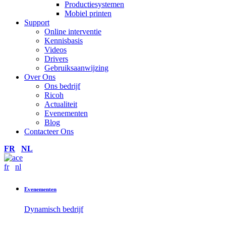
Productiesystemen
Mobiel printen
Support
Online interventie
Kennisbasis
Videos
Drivers
Gebruiksaanwijzing
Over Ons
Ons bedrijf
Ricoh
Actualiteit
Evenementen
Blog
Contacteer Ons
FR
NL
fr
nl
Evenementen
Dynamisch bedrijf