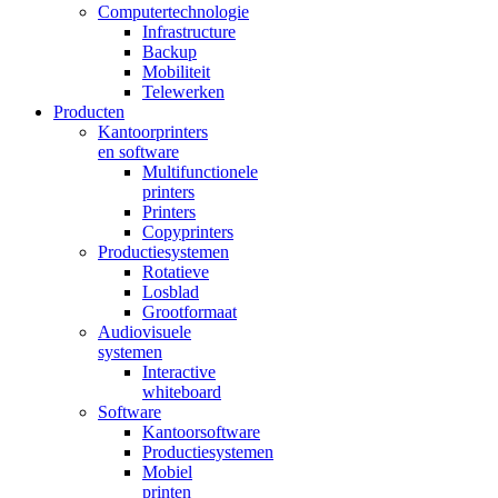
Computertechnologie
Infrastructure
Backup
Mobiliteit
Telewerken
Producten
Kantoorprinters
en software
Multifunctionele
printers
Printers
Copyprinters
Productiesystemen
Rotatieve
Losblad
Grootformaat
Audiovisuele
systemen
Interactive
whiteboard
Software
Kantoorsoftware
Productiesystemen
Mobiel
printen