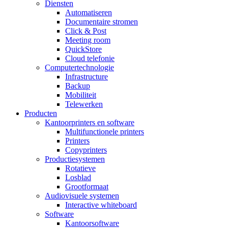
Diensten
Automatiseren
Documentaire stromen
Click & Post
Meeting room
QuickStore
Cloud telefonie
Computertechnologie
Infrastructure
Backup
Mobiliteit
Telewerken
Producten
Kantoorprinters en software
Multifunctionele printers
Printers
Copyprinters
Productiesystemen
Rotatieve
Losblad
Grootformaat
Audiovisuele systemen
Interactive whiteboard
Software
Kantoorsoftware