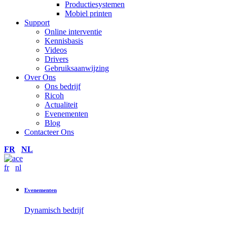
Productiesystemen
Mobiel printen
Support
Online interventie
Kennisbasis
Videos
Drivers
Gebruiksaanwijzing
Over Ons
Ons bedrijf
Ricoh
Actualiteit
Evenementen
Blog
Contacteer Ons
FR
NL
fr
nl
Evenementen
Dynamisch bedrijf