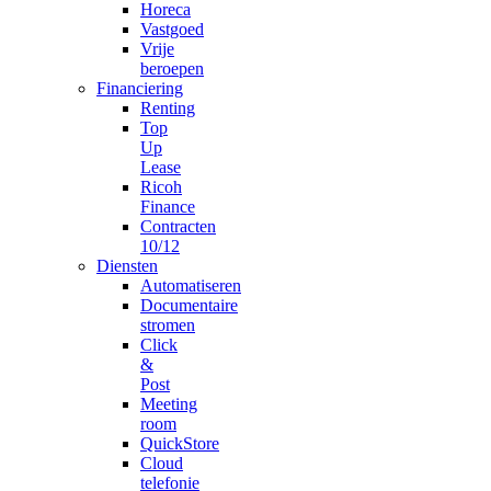
Horeca
Vastgoed
Vrije
beroepen
Financiering
Renting
Top
Up
Lease
Ricoh
Finance
Contracten
10/12
Diensten
Automatiseren
Documentaire
stromen
Click
&
Post
Meeting
room
QuickStore
Cloud
telefonie