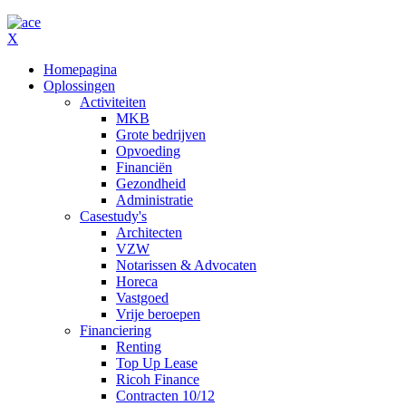
X
Homepagina
Oplossingen
Activiteiten
MKB
Grote bedrijven
Opvoeding
Financiën
Gezondheid
Administratie
Casestudy's
Architecten
VZW
Notarissen & Advocaten
Horeca
Vastgoed
Vrije beroepen
Financiering
Renting
Top Up Lease
Ricoh Finance
Contracten 10/12