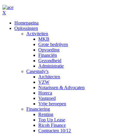
X
Homepagina
Oplossingen
Activiteiten
MKB
Grote bedrijven
Opvoeding
Financiën
Gezondheid
Administratie
Casestudy's
Architecten
VZW
Notarissen & Advocaten
Horeca
Vastgoed
Vrije beroepen
Financiering
Renting
Top Up Lease
Ricoh Finance
Contracten 10/12