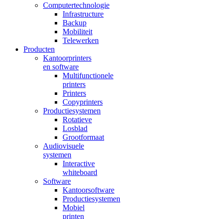
Computertechnologie
Infrastructure
Backup
Mobiliteit
Telewerken
Producten
Kantoorprinters
en software
Multifunctionele
printers
Printers
Copyprinters
Productiesystemen
Rotatieve
Losblad
Grootformaat
Audiovisuele
systemen
Interactive
whiteboard
Software
Kantoorsoftware
Productiesystemen
Mobiel
printen