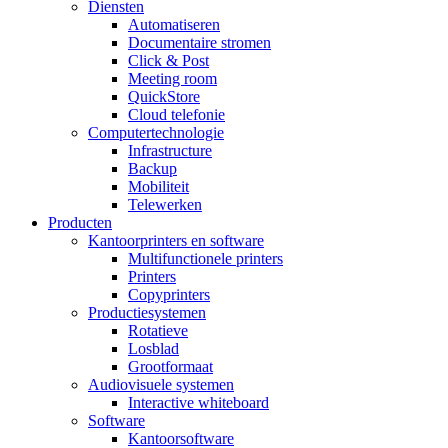
Diensten
Automatiseren
Documentaire stromen
Click & Post
Meeting room
QuickStore
Cloud telefonie
Computertechnologie
Infrastructure
Backup
Mobiliteit
Telewerken
Producten
Kantoorprinters en software
Multifunctionele printers
Printers
Copyprinters
Productiesystemen
Rotatieve
Losblad
Grootformaat
Audiovisuele systemen
Interactive whiteboard
Software
Kantoorsoftware