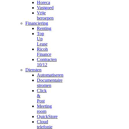
Horeca
Vastgoed
Vrije
beroepen
Financiering
Renting
Top
Up
Lease
Ricoh
Finance
Contracten
10/12
Diensten
Automatiseren
Documentaire
stromen
Click
&
Post
Meeting
room
QuickStore
Cloud
telefonie