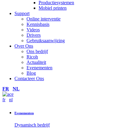
Productiesystemen
Mobiel printen
Support
Online interventie
Kennisbasis
Videos
Drivers
Gebruiksaanwijzing
Over Ons
Ons bedrijf
Ricoh
Actualiteit
Evenementen
Blog
Contacteer Ons
FR
NL
fr
nl
Evenementen
Dynamisch bedrijf