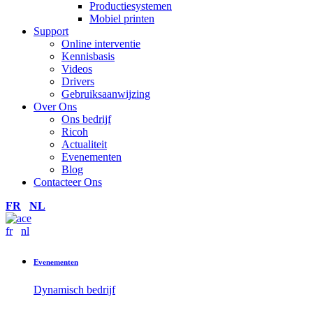
Productiesystemen
Mobiel printen
Support
Online interventie
Kennisbasis
Videos
Drivers
Gebruiksaanwijzing
Over Ons
Ons bedrijf
Ricoh
Actualiteit
Evenementen
Blog
Contacteer Ons
FR
NL
fr
nl
Evenementen
Dynamisch bedrijf