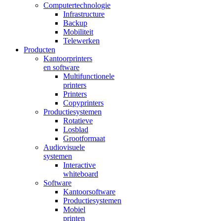
Computertechnologie
Infrastructure
Backup
Mobiliteit
Telewerken
Producten
Kantoorprinters
en software
Multifunctionele
printers
Printers
Copyprinters
Productiesystemen
Rotatieve
Losblad
Grootformaat
Audiovisuele
systemen
Interactive
whiteboard
Software
Kantoorsoftware
Productiesystemen
Mobiel
printen