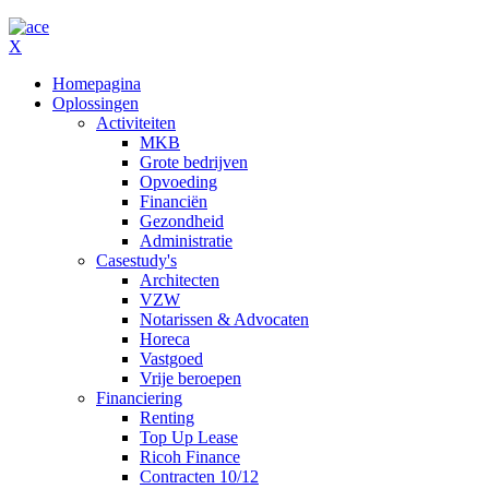
X
Homepagina
Oplossingen
Activiteiten
MKB
Grote bedrijven
Opvoeding
Financiën
Gezondheid
Administratie
Casestudy's
Architecten
VZW
Notarissen & Advocaten
Horeca
Vastgoed
Vrije beroepen
Financiering
Renting
Top Up Lease
Ricoh Finance
Contracten 10/12