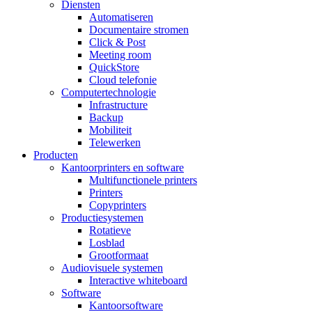
Diensten
Automatiseren
Documentaire stromen
Click & Post
Meeting room
QuickStore
Cloud telefonie
Computertechnologie
Infrastructure
Backup
Mobiliteit
Telewerken
Producten
Kantoorprinters en software
Multifunctionele printers
Printers
Copyprinters
Productiesystemen
Rotatieve
Losblad
Grootformaat
Audiovisuele systemen
Interactive whiteboard
Software
Kantoorsoftware