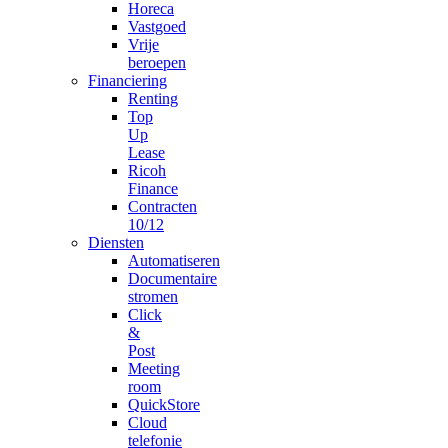
Horeca
Vastgoed
Vrije
beroepen
Financiering
Renting
Top
Up
Lease
Ricoh
Finance
Contracten
10/12
Diensten
Automatiseren
Documentaire
stromen
Click
&
Post
Meeting
room
QuickStore
Cloud
telefonie